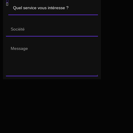
En continuant, vous acceptez notre politique
de confidentialité
Besoin d’envoyer des fichiers ?
Rendez-
vous sur cette page
.