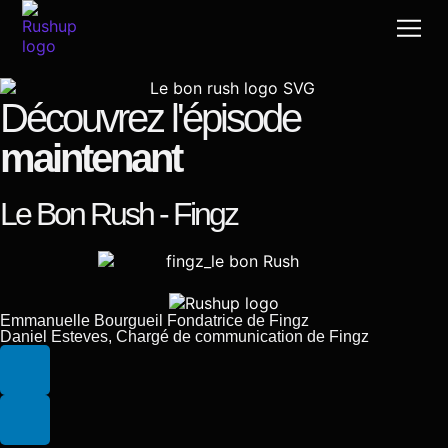
Cas d
Post-
Production v
Le bon R
Un café à la
Découvrez l'épisode
maintenant
Le Bon Rush - Fingz
Emmanuelle Bourgueil Fondatrice de Fingz
Daniel Esteves, Chargé de communication de Fingz