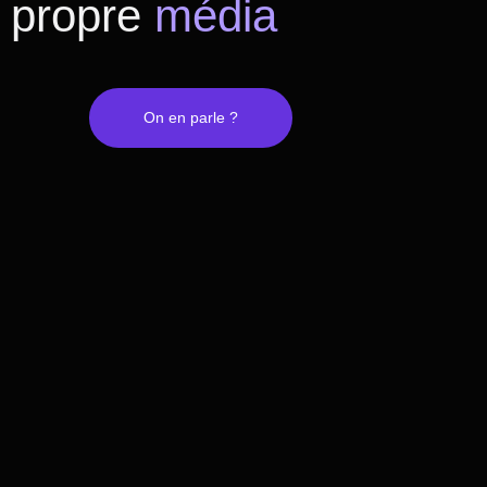
propre
média
On en parle ?