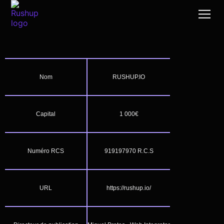
Cas d
Post-
Production v
Le bon R
Un café à la
Nom
RUSHUP.IO
Capital
1 000€
Numéro RCS
919197970 R.C.S
URL
https://rushup.io/