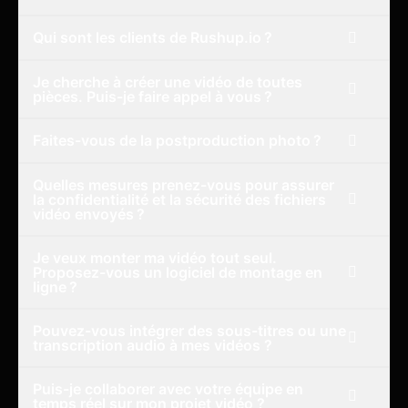
Qui sont les clients de Rushup.io ?
Je cherche à créer une vidéo de toutes
pièces. Puis-je faire appel à vous ?
Faites-vous de la postproduction photo ?
Quelles mesures prenez-vous pour assurer
la confidentialité et la sécurité des fichiers
vidéo envoyés ?
Je veux monter ma vidéo tout seul.
Proposez-vous un logiciel de montage en
ligne ?
Pouvez-vous intégrer des sous-titres ou une
transcription audio à mes vidéos ?
Puis-je collaborer avec votre équipe en
temps réel sur mon projet vidéo ?