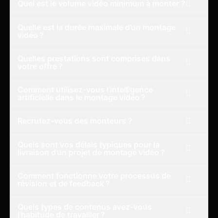
Quel est le volume vidéo minimum à monter ?
Quelle est la durée maximale d’un montage
vidéo ?
Quelles prestations sont comprises dans
votre offre ?
Comment utilisez-vous l’intelligence
artificielle dans le montage vidéo ?
Recrutez-vous des monteurs ?
Quels sont vos délais typiques pour la
livraison d’un projet de montage vidéo ?
Comment fonctionne votre processus de
révision et de feedback ?
Quels types de contenus avez-vous
l’habitude de travailler ?