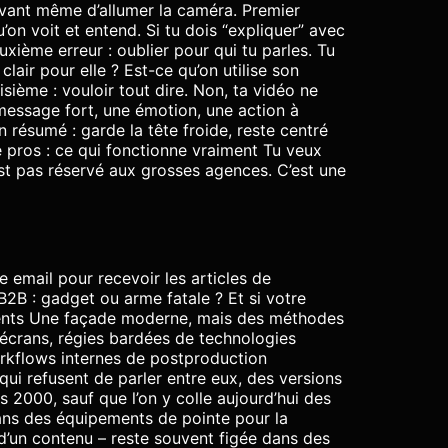
 avant même d’allumer la caméra. Premier
’on voit et entend. Si tu dois “expliquer” avec
uxième erreur : oublier pour qui tu parles. Tu
air pour elle ? Est-ce qu’on utilise son
sième : vouloir tout dire. Non, ta vidéo ne
 message fort, une émotion, une action à
En résumé : garde la tête froide, reste centré
e pros : ce qui fonctionne vraiment Tu veux
’est pas réservé aux grosses agences. C’est une
 email pour recevoir les articles de
2B : gadget ou arme fatale ? Et si votre
ntents Une façade moderne, mais des méthodes
d’écrans, régies bardées de technologies
workflows internes de postproduction
qui refusent de parler entre eux, des versions
 2000, sauf que l’on y colle aujourd’hui des
dans des équipements de pointe pour la
al d’un contenu – reste souvent figée dans des