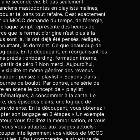
 une seconde vie. Et pas seulement
s anciens mastodontes en playlists malines,
dularité, sans tout refaire. C’est exactement
er un MOOC demande du temps, de l’énergie,
chaque script représente des heures de
e que le format d’origine n’est plus à la
s sont là, ils ont déjà été pensés, rédigés,
t pourtant, ils dorment. Ce que beaucoup de
giques. En le découpant, en réorganisant les
s précis : onboarding, formation interne,
artir de zéro ? Non merci. Aujourd’hui,
 visibilité et même générer des revenus
mation : pensez « playlist » Soyons clairs :
journée de boulot. Par contre, une série de
re en scène le concept de « playlist
 thématiques, à consommer à la carte. Le
bre, des épisodes clairs, une logique de
n-violente. En le découpant, vous obtenez :
dapter son langage en 3 étapes » Un exemple
ateur, vous facilitez la mémorisation, et vous
t, vous vous adaptez aux usages actuels :
découper intelligemment vos vidéos de MOOC
utiles, il faut comprendre la structure de