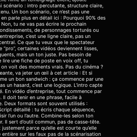
i scénario : intro percutante, structure claire,
tenu. Un bon scénario, ce n’est pas une
 en parle plus en détail ici : Pourquoi 90% des
 Non, tu ne vas pas écrire le prochain
rebondissements, de personnages torturés ou
entreprise, c’est une ligne claire, pas un
entral. Ce que tu veux que le spectateur
e “pro”, certaines vidéos deviennent lisses,
quents, mais un ton juste. Pas besoin de
 lire une fiche de poste en voix off, tu
ob, on voit des moments vrais. Pas du cinéma ?
ante, va jeter un œil à cet article : Et si
comme un bon sandwich : ça commence par une
as un hasard, c’est une logique. L’intro capte
lé. En vidéo d’entreprise, tout commence par
Il doit tenir en une phrase, facile à
. Deux formats sont souvent utilisés :
cript détaillé : tu écris chaque séquence,
sir l’un ou l’autre. Combine-les selon ton
ur. Il sert d’outil commun, pas de casse-tête.
t justement parce qu’elle est courte qu’elle
 entière sur les faux pas de la scénarisation