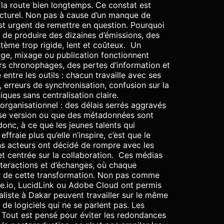
 la route bien longtemps. Ce constat est
ucturel. Non pas à cause d’un manque de
est urgent de remettre en question. Pourquoi
 de produire des dizaines d’émissions, des
tème trop rigide, lent et coûteux. Un
age, mixage ou publication fonctionnent
urs chronophages, des pertes d’information et
entre les outils : chacun travaille avec ses
, erreurs de synchronisation, confusion sur la
ques sans centralisation claire.
s organisationnel : des délais serrés aggravés
ise version ou que des métadonnées sont
donc, à ce que les jeunes talents qui
raie plus qu’elle n’inspire, c’est que le
ns acteurs ont décidé de rompre avec les
et centrée sur la collaboration. Ces médias
nteractions et d’échanges, où chaque
œur de cette transformation. Non pas comme
e.io, LucidLink ou Adobe Cloud ont permis
aliste à Dakar peuvent travailler sur le même
 de logiciels qui ne se parlent pas. Les
 Tout est pensé pour éviter les redondances