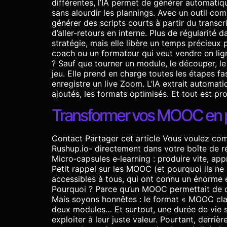
différentes, l’IA permet de générer automati
sans alourdir les plannings. Avec un outil com
générer des scripts courts à partir du trans
d’aller-retours en interne. Plus de régularité 
stratégie, mais elle libère un temps précieux 
coach ou un formateur qui veut vendre en ligne
? Sauf que tourner un module, le découper, le s
jeu. Elle prend en charge toutes les étapes fa
enregistre un live Zoom. L’IA extrait automat
ajoutés, les formats optimisés. Et tout est 
Transformer vos MOOC en pl
Contact Partager cet article Vous voulez comp
Rushup.io- directement dans votre boîte de 
Micro‑capsules e‑learning : produire vite, a
Petit rappel sur les MOOC (et pourquoi ils n
accessibles à tous, qui ont connu un énorme e
Pourquoi ? Parce qu’un MOOC permettait de di
Mais soyons honnêtes : le format « MOOC class
deux modules… Et surtout, une durée de vie s
exploiter à leur juste valeur. Pourtant, derri