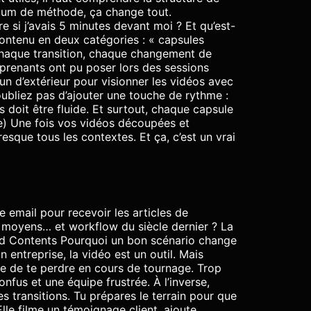
imum de méthode, ça change tout.
si j’avais 5 minutes devant moi ? Et qu’est-
contenu en deux catégories : « capsules
Chaque transition, chaque changement de
renants ont pu poser lors des sessions
’un d’extérieur pour visionner les vidéos avec
oubliez pas d’ajouter une touche de rythme :
s doit être fluide. Et surtout, chaque capsule
que) Une fois vos vidéos découpées et
sque tous les contextes. Et ça, c’est un vrai
 email pour recevoir les articles de
 moyens… et workflow du siècle dernier ? La
nd Contents Pourquoi un bon scénario change
 entreprise, la vidéo est un outil. Mais
ite de te perdre en cours de tournage. Trop
nfus et une équipe frustrée. À l’inverse,
es transitions. Tu prépares le terrain pour que
lle filme un témoignage client, ajoute