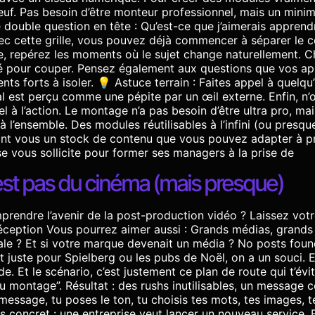
neuf. Pas besoin d’être monteur professionnel, mais un min
ble question en tête : Qu’est-ce que j’aimerais apprendre 
vec cette grille, vous pouvez déjà commencer à séparer le 
e, repérez les moments où le sujet change naturellement. 
é pour couper. Pensez également aux questions que vos app
ts forts à isoler. 💡 Astuce terrain : Faites appel à quelqu
l est perçu comme une pépite par un œil externe. Enfin, n’
l à l’action. Le montage n’a pas besoin d’être ultra pro, mai
e à l’ensemble. Des modules réutilisables à l’infini (ou pres
ant vous un stock de contenu que vous pouvez adapter à pre
se vous sollicite pour former ses managers à la prise de
’est pas du cinéma (mais presque)
rendre l’avenir de la post-production vidéo ? Laissez votre
éception Vous pourrez aimer aussi : Grands médias, grands
ale ? Et si votre marque devenait un média ? No posts fou
t juste pour Spielberg ou les pubs de Noël, on a un souci. En
de. Et le scénario, c’est justement ce plan de route qui t’év
montage”. Résultat : des rushs inutilisables, un message co
 message, tu poses le ton, tu choisis tes mots, tes images, t
s concret : une entreprise veut lancer un nouveau service. E