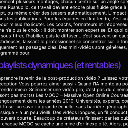
quement plusieurs montages, chacun centré sur un angle spé
me Rushup.io, ce travail devient encore plus fluide grâce à
cript, ou même créer des teasers automatiquement. L’impact
dans les publications. Pour les équipes en flux tendu, c’est 
pour mieux l’exécuter. Les coachs, formateurs et infopreneurs
 n’a plus le choix : il doit montrer son expertise. Et quoi 
ous-titrer, l’habiller, puis le diffuser… c’est souvent un cau
stidieuses, laissant le professionnel se concentrer sur le f
iquement les passages clés. Des mini-vidéos sont générées, p
programmé pour
aylists dynamiques (et rentables)
rendre l’avenir de la post-production vidéo ? Laissez votre
réception Vous pourrez aimer aussi : Quand l’IA monte au 
pprendre mieux Scénariser une vidéo pro, c’est pas du ciné
e sont pas morts) Les MOOC – Massive Open Online Courses –
ngouement dans les années 2010. Universités, experts, cons
ffuser un savoir à grande échelle, sans barrière géographi
ique » a un peu vieilli. Des vidéos longues, un fil conduct
ouvent courte. Beaucoup de créateurs finissent par les oub
ère chaque MOOC se cache une mine d’or inexploité. Alors, po