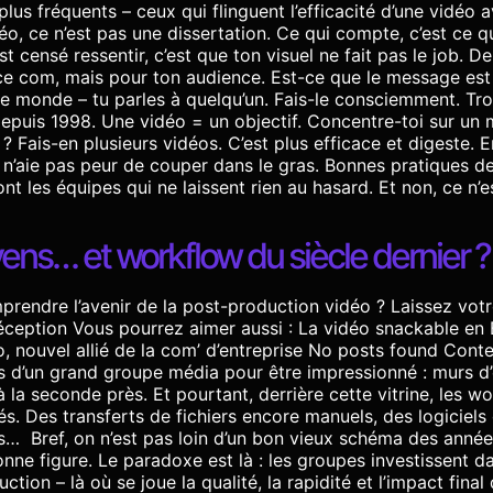
plus fréquents – ceux qui flinguent l’efficacité d’une vidéo
éo, ce n’est pas une dissertation. Ce qui compte, c’est ce qu
 censé ressentir, c’est que ton visuel ne fait pas le job. De
e com, mais pour ton audience. Est-ce que le message est cl
e monde – tu parles à quelqu’un. Fais-le consciemment. Troi
e depuis 1998. Une vidéo = un objectif. Concentre-toi sur un
 ? Fais-en plusieurs vidéos. C’est plus efficace et digeste. 
et n’aie pas peur de couper dans le gras. Bonnes pratiques d
nt les équipes qui ne laissent rien au hasard. Et non, ce n
ns… et workflow du siècle dernier ?
rendre l’avenir de la post-production vidéo ? Laissez votre
éception Vous pourrez aimer aussi : La vidéo snackable en B
, nouvel allié de la com’ d’entreprise No posts found Co
rtes d’un grand groupe média pour être impressionné : murs 
 à la seconde près. Et pourtant, derrière cette vitrine, les 
. Des transferts de fichiers encore manuels, des logiciels 
… Bref, on n’est pas loin d’un bon vieux schéma des années
nne figure. Le paradoxe est là : les groupes investissent 
uction – là où se joue la qualité, la rapidité et l’impact fin