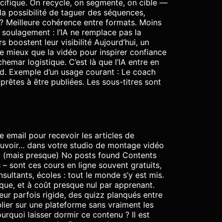
cifique. On recycle, on segmente, on cible —
 la possibilité de taguer des séquences,
 ? Meilleure cohérence entre formats. Moins
un soulagement : l’IA ne remplace pas la
 boostent leur visibilité Aujourd’hui, un
de mieux que la vidéo pour inspirer confiance
chemar logistique. C’est là que l’IA entre en
ond. Exemple d’un usage courant : Le coach
rêtes à être publiées. Les sous-titres sont
 email pour recevoir les articles de
pouvoir… dans votre studio de montage vidéo
ma (mais presque) No posts found Contents
 sont ces cours en ligne souvent gratuits,
ultants, écoles : tout le monde s’y est mis.
que, et à coût presque nul par apprenant.
eur parfois rigide, des quizz planqués entre
lier sur une plateforme sans vraiment les
urquoi laisser dormir ce contenu ? Il est