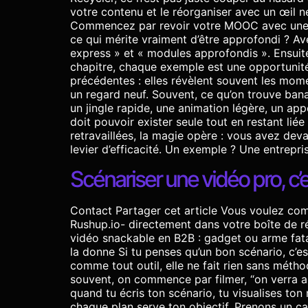
votre contenu et le réorganiser avec un œil 
Commencez par revoir votre MOOC avec une dou
ce qui mérite vraiment d’être approfondi ? A
express » et « modules approfondis ». Ensuit
chapitre, chaque exemple est une opportunit
précédentes : elles révèlent souvent les momen
un regard neuf. Souvent, ce qu’on trouve bana
un jingle rapide, une animation légère, un appe
doit pouvoir exister seule tout en restant lié
retravaillées, la magie opère : vous avez dev
levier d’efficacité. Un exemple ? Une entrepri
Scénariser une vidéo pro, c
Contact Partager cet article Vous voulez comp
Rushup.io- directement dans votre boîte de r
vidéo snackable en B2B : gadget ou arme fat
la donne Si tu penses qu’un bon scénario, c’es
comme tout outil, elle ne fait rien sans métho
souvent, on commence par filmer, “on verra au 
quand tu écris ton scénario, tu visualises ton
chaque plan serve ton objectif. Prenons un ca