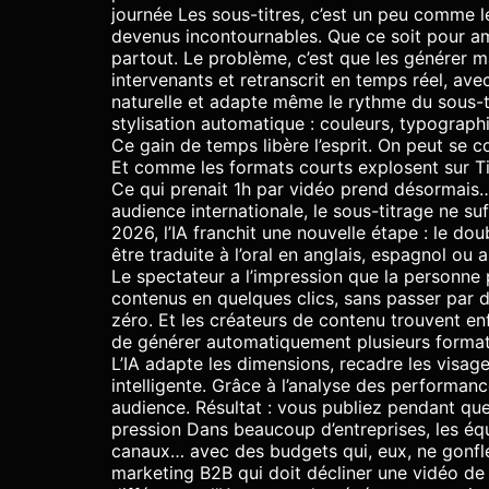
journée Les sous-titres, c’est un peu comme le
devenus incontournables. Que ce soit pour amél
partout. Le problème, c’est que les générer man
intervenants et retranscrit en temps réel, av
naturelle et adapte même le rythme du sous-t
stylisation automatique : couleurs, typograph
Ce gain de temps libère l’esprit. On peut se c
Et comme les formats courts explosent sur Tik
Ce qui prenait 1h par vidéo prend désormais…
audience internationale, le sous-titrage ne su
2026, l’IA franchit une nouvelle étape : le d
être traduite à l’oral en anglais, espagnol ou
Le spectateur a l’impression que la personne 
contenus en quelques clics, sans passer par 
zéro. Et les créateurs de contenu trouvent en
de générer automatiquement plusieurs formats
L’IA adapte les dimensions, recadre les visa
intelligente. Grâce à l’analyse des performan
audience. Résultat : vous publiez pendant que
pression Dans beaucoup d’entreprises, les éq
canaux… avec des budgets qui, eux, ne gonflen
marketing B2B qui doit décliner une vidéo de 