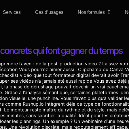
Services
Cas d’usages
Nos formules
N
 concrets qui font gagner du temps
rendre l’avenir de la post-production vidéo ? Laissez votre
réception Vous pourrez aimer aussi : Clipchamp ou Canva V
a checklist vidéo que tout formateur digital devrait avoir 
per ses vidéos n’a jamais été aussi rapide Vous avez déjà
ici, la phase de dérushage pouvait devenir un vrai cauche
ne. Grâce à l’analyse sémantique, certaines plateformes id
on visuelle, une punchline. Vous n’avez plus qu’à valider le
ons comme Rushup.io intègrent déjà ce type de fonctionnalité
t. Le monteur reste maître du rythme et du style, mais délèg
es minutes, sans sacrifier la qualité. Idéal pour les créate
ploser les plannings. Un exemple ? Un webinaire d’une heure
s. Une révolution discrète, mais redoutablement efficace. S