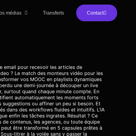
os médias
Transferts
Contact
 email pour recevoir les articles de
ideo ? Le match des monteurs vidéo pour les
Transformer vos MOOC en playlists dynamiques
 perdu une demi-journée à découper un live
mar, surtout quand chaque minute compte. En
entifient automatiquement les moments forts
s suggestions ou affiner un peu si besoin. Et
s dans des workflows fluides et intuitifs. L’IA
ue enfin les tâches ingrates. Résultat ? Ce
urs de contenus, les agences, ou toute équipe
 peut être transformé en 5 capsules prêtes à
ous-titrer à la volée sans y passer la