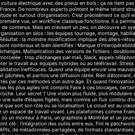
oiture électrique avec des pneus en bois : ça ne tient pas
en France. De nombreux experts pointent le même retard str
tude et surtout d’organisation. C’est précisément ce qu’il 
première vue, un workflow classique fonctionne. Il a permis
s de contenus. Mais en creusant un peu, on découvre un sys
ganisation en silos : les équipes tournage, montage, habill
ésultat : la moindre modification implique des allers-reto
sont nombreux et bien identifiés : Manque d’interopérabilité 
changes. Multiplication des versions de fichiers : doublons
orcelée : trop d’échanges par mail, Slack, appels téléphoni
dapter le travail aux équipes hybrides ou au télétravail. Stres
validation inefficaces. Quand une équipe envoie une mauva
l gâchées, et parfois une diffusion ratée. Rien d’étonnant, 
és par ces méthodes d’un autre âge. Et quand l’innovation eff
ias les plus agiles ont compris Face à ces blocages, certai
roche. Leur secret ? Une vision plus fluide, plus modulaire 
une suite d’étapes figées, mais comme un flux continu d’i
el que soit son rôle ou sa localisation. Le cloud est au c
 un espace de travail vivant. Les plateformes comme Fram
où un monteur à Paris, un graphiste à Montréal et un journ
nt clé : l’intégration des outils entre eux. Fini le patchwork
’APIs, de métadonnées partagées, de formats standardisés.