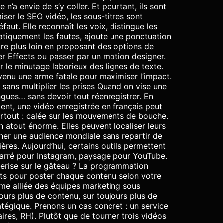
n’a envie de s’y coller. Et pourtant, ils sont
iser le SEO vidéo, les sous-titres sont
aut. Elle reconnaît les voix, distingue les
matiquement les fautes, ajoute une ponctuation
ore plus loin en proposant des options de
er Effects ou passer par un motion designer.
ur le minutage laborieux des lignes de texte.
evenu une arme fatale pour maximiser l’impact.
sans multiplier les prises Quand on vise une
angues… sans devoir tout réenregistrer. En
ent, une vidéo enregistrée en français peut
 surtout : calée sur les mouvements de bouche.
n atout énorme. Elles peuvent localiser leurs
her une audience mondiale sans repartir de
ères. Aujourd’hui, certains outils permettent
 carré pour Instagram, paysage pour YouTube.
cerise sur le gâteau ? La programmation
ents pour poster chaque contenu selon votre
mme alliée des équipes marketing sous
urs plus de contenu, sur toujours plus de
atégique. Prenons un cas concret : un service
ires, RH). Plutôt que de tourner trois vidéos