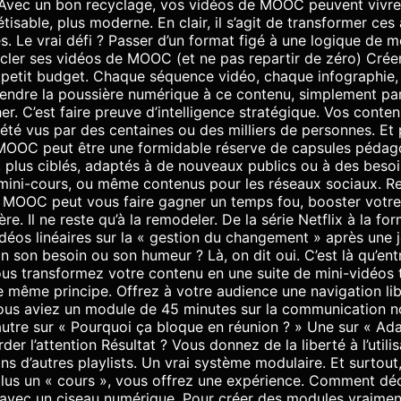
. Avec un bon recyclage, vos vidéos de MOOC peuvent vivre
tisable, plus moderne. En clair, il s’agit de transformer ce
 Le vrai défi ? Passer d’un format figé à une logique de mo
ycler ses vidéos de MOOC (et ne pas repartir de zéro) Cré
etit budget. Chaque séquence vidéo, chaque infographie, 
 prendre la poussière numérique à ce contenu, simplement parc
r. C’est faire preuve d’intelligence stratégique. Vos contenu
 été vus par des centaines ou des milliers de personnes. E
n MOOC peut être une formidable réserve de capsules pédago
 plus ciblés, adaptés à de nouveaux publics ou à des besoin
ini-cours, ou même contenus pour les réseaux sociaux. Rep
 de MOOC peut vous faire gagner un temps fou, booster votre
e. Il ne reste qu’à la remodeler. De la série Netflix à la for
idéos linéaires sur la « gestion du changement » après une 
n son besoin ou son humeur ? Là, on dit oui. C’est là qu’ent
vous transformez votre contenu en une suite de mini-vidéos
t le même principe. Offrez à votre audience une navigation li
ous aviez un module de 45 minutes sur la communication no
autre sur « Pourquoi ça bloque en réunion ? » Une sur « A
r l’attention Résultat ? Vous donnez de la liberté à l’utilis
s d’autres playlists. Un vrai système modulaire. Et surtou
plus un « cours », vous offrez une expérience. Comment 
 avec un ciseau numérique. Pour créer des modules vraiment 