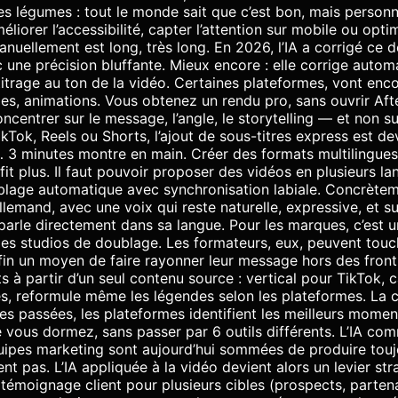
s légumes : tout le monde sait que c’est bon, mais personne 
iorer l’accessibilité, capter l’attention sur mobile ou optim
uellement est long, très long. En 2026, l’IA a corrigé ce déf
ec une précision bluffante. Mieux encore : elle corrige auto
itrage au ton de la vidéo. Certaines plateformes, vont enc
ies, animations. Vous obtenez un rendu pro, sans ouvrir Aft
oncentrer sur le message, l’angle, le storytelling — et non s
Tok, Reels ou Shorts, l’ajout de sous-titres express est d
 3 minutes montre en main. Créer des formats multilingues 
ffit plus. Il faut pouvoir proposer des vidéos en plusieurs l
oublage automatique avec synchronisation labiale. Concrètem
 allemand, avec une voix qui reste naturelle, expressive, et
parle directement dans sa langue. Pour les marques, c’est u
des studios de doublage. Les formateurs, eux, peuvent touc
fin un moyen de faire rayonner leur message hors des fronti
 à partir d’un seul contenu source : vertical pour TikTok,
ges, reformule même les légendes selon les plateformes. La 
ces passées, les plateformes identifient les meilleurs mom
 vous dormez, sans passer par 6 outils différents. L’IA co
uipes marketing sont aujourd’hui sommées de produire toujo
t pas. L’IA appliquée à la vidéo devient alors un levier str
témoignage client pour plusieurs cibles (prospects, partena