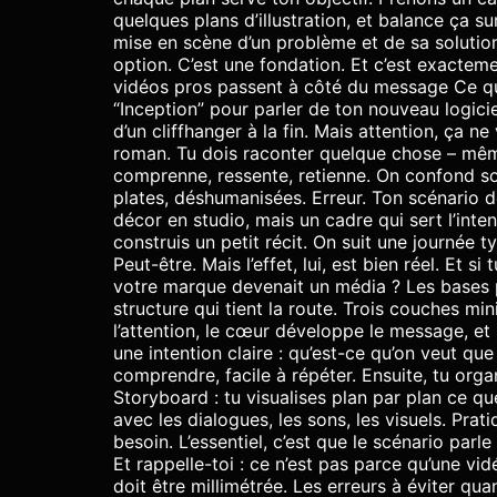
quelques plans d’illustration, et balance ça sur
mise en scène d’un problème et de sa solution
option. C’est une fondation. Et c’est exacteme
vidéos pros passent à côté du message Ce qu’un
“Inception” pour parler de ton nouveau logici
d’un cliffhanger à la fin. Mais attention, ça n
roman. Tu dois raconter quelque chose – mêm
comprenne, ressente, retienne. On confond souv
plates, déshumanisées. Erreur. Ton scénario do
décor en studio, mais un cadre qui sert l’inten
construis un petit récit. On suit une journée 
Peut-être. Mais l’effet, lui, est bien réel. Et s
votre marque devenait un média ? Les bases 
structure qui tient la route. Trois couches min
l’attention, le cœur développe le message, et
une intention claire : qu’est-ce qu’on veut que
comprendre, facile à répéter. Ensuite, tu org
Storyboard : tu visualises plan par plan ce qu
avec les dialogues, les sons, les visuels. Prat
besoin. L’essentiel, c’est que le scénario parle
Et rappelle-toi : ce n’est pas parce qu’une vid
doit être millimétrée. Les erreurs à éviter qua