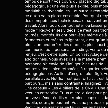
temps de sortir vos cours du placard digital
pédagogique : une vie plus flexible, plus moné
modulables, dynamiques… et surtout rentables.
ce qu’on va explorer ensemble. Pourquoi rec
des compétences techniques… et souvent un p
travail. Alors, pourquoi tout jeter ou laisser
mode ? Recycler ses vidéos, ce n’est pas triche
tournés, montés. Ils ont peut-être même déjà
formateurs et créateurs ignorent, c’est qu’u
blocs, on peut créer des modules plus courts,
communication, personal branding, vente de m
l’enjeu, c’est d’être agile. Un bon recyclage
additionnels. Vous avez déjà la matière premièr
personne n’a envie de s’infliger 2 heures de v
petites vidéos, bien rythmées, à regarder selo
pédagogique ». Au lieu d’un gros bloc figé, 
parallèle avec Netflix n’est pas fortuit : c’es
parcours… mais sans contrainte. Imaginez : v
Une capsule « Les 4 piliers de la CNV » Une 
vécu en entreprise Et un micro-quizz pour garde
pouvez même réutiliser certaines capsules dan
mobile, court, impactant. Vous ne proposez 
Recycler, ce n’est pas juste couper au hasard