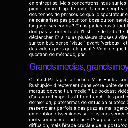
en entreprise. Mais concentrons-nous sur les 
piège : écrire trop de texte. Un bon script vid
des tonnes de phrases ce que le spectateur est
ne scénarises pas pour ton boss ou ton servic
langage, ses codes ? Tu ne parles pas à tout l
doit pas raconter toute l’histoire de ta boît
déclencher. Et si tu as plusieurs choses à dire
sur ton but, pense “visuel” avant “verbeux”, 
des vidéos pros qui claquent ? Voici ce que fo
question de méthode, pas
Grands médias, grands moye
Contact Partager cet article Vous voulez comp
Rushup.io- directement dans votre boîte de r
marque devenait un média ? Le podcast vidéo
d’un autre temps Il suffit de franchir les po
dernier cri, plateformes de diffusion pilotées
ressemblent parfois à des puzzles mal agencés
en doublon disséminées sur plusieurs serveurs
mots comme « cloud » ou « IA » pour faire bo
diffusion, mais l’étape cruciale de la postprod