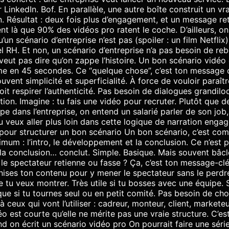
 LinkedIn. Bof. En parallèle, une autre boîte construit un vra
. Résultat : deux fois plus d’engagement, et un message re
nt là que 90% des vidéos pro ratent le coche. D’ailleurs, on
 scénario d’entreprise n’est pas (spoiler : un film Netflix)
el RH. Et non, un scénario d’entreprise n’a pas besoin de 
e veut pas dire qu’on zappe l’histoire. Un bon scénario vidéo 
e en 45 secondes. Ce “quelque chose”, c’est ton message c
ent simplicité et superficialité. À force de vouloir paraîtr
it respirer l’authenticité. Pas besoin de dialogues grandilo
tion. Imagine : tu fais une vidéo pour recruter. Plutôt que de
type dans l’entreprise, on entend un salarié parler de son j
i tu veux aller plus loin dans cette logique de narration engage
pour structurer un bon scénario Un bon scénario, c’est 
imum : l’intro, le développement et la conclusion. Ce n’est p
 la conclusion… conclut. Simple. Basique. Mais souvent bâc
 le spectateur retienne ou fasse ? Ça, c’est ton message-clé. 
anises ton contenu pour y mener le spectateur sans le perdre
e tu veux montrer. Très utile si tu bosses avec une équipe. S
ique si tu tournes seul ou en petit comité. Pas besoin de choi
 à ceux qui vont l’utiliser : cadreur, monteur, client, markete
éo est courte qu’elle ne mérite pas une vraie structure. C’es
nd on écrit un scénario vidéo pro On pourrait faire une série