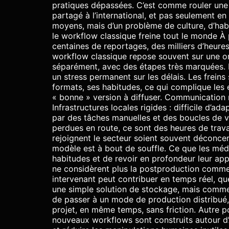
pratiques dépassées. C’est comme rouler une v
partagé à l’international, et pas seulement 
moyens, mais d’un problème de culture, d’habi
le workflow classique freine tout le monde À 
centaines de reportages, des milliers d’heure
workflow classique repose souvent sur une or
séparément, avec des étapes très marquées. R
un stress permanent sur les délais. Les freins 
formats, ses habitudes, ce qui complique les é
« bonne » version à diffuser. Communication m
Infrastructures locales rigides : difficile d’a
par des tâches manuelles et des boucles de 
perdues en route, ce sont des heures de travai
rejoignent le secteur soient souvent déconcert
modèle est à bout de souffle. Ce que les méd
habitudes et de revoir en profondeur leur app
ne considèrent plus la postproduction comme 
intervenant peut contribuer en temps réel, qu
une simple solution de stockage, mais comme
de passer à un mode de production distribué, 
projet, en même temps, sans friction. Autre poi
nouveaux workflows sont construits autour d