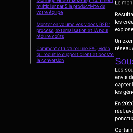
Montage vidéo marketing : comment
Le mont
multiplier par 5 la productivité de
votre équipe
Résulta
les cré
Monter en volume vos vidéos B2B :
explose
process, externalisation et IA pour
réduire coûts
Un exem
réseaux
Comment structurer une FAQ vidéo
qui réduit le support client et booste
Sous
la conversion
Les sou
envie d
capter 
les gén
En 2026
réel, a
ponctua
Certain