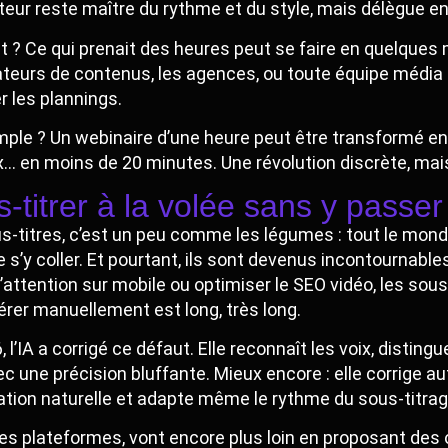
eur reste maître du rythme et du style, mais délègue enf
t ? Ce qui prenait des heures peut se faire en quelques mi
ateurs de contenus, les agences, ou toute équipe média 
r les plannings.
ple ? Un webinaire d’une heure peut être transformé en 
… en moins de 20 minutes. Une révolution discrète, mai
-titrer à la volée sans y passer
s-titres, c’est un peu comme les légumes : tout le mond
e s’y coller. Et pourtant, ils sont devenus incontournables
l’attention sur mobile ou optimiser le SEO vidéo, les sous
érer manuellement est long, très long.
, l’IA a corrigé ce défaut. Elle reconnaît les voix, distin
vec une précision bluffante. Mieux encore : elle corrige
tion naturelle et adapte même le rythme du sous-titrage
es plateformes, vont encore plus loin en proposant des 