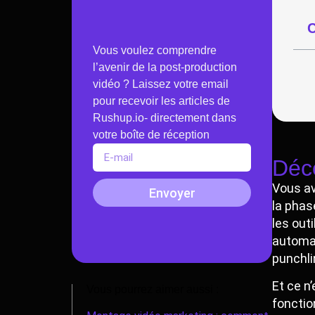
C
Vous voulez comprendre
l’avenir de la post-production
vidéo ? Laissez votre email
pour recevoir les articles de
Rushup.io- directement dans
votre boîte de réception
Déco
Vous av
Envoyer
la phas
les out
automat
punchli
Et ce n
Vous pourrez aimer aussi :
fonctio