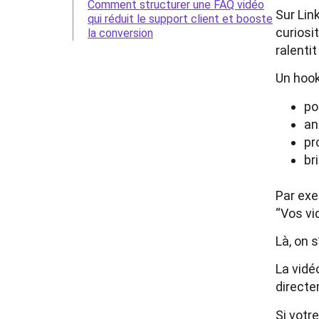
Comment structurer une FAQ vidéo
Sur Lin
qui réduit le support client et booste
curiosi
la conversion
ralenti
Un hook
po
an
pr
br
Par exe
“Vos vi
Là, on 
La vidé
directem
Si votr