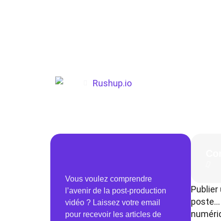
Rushup.io
Co
Vous voulez comprendre
Publier
l’avenir de la post-production
poste… 
vidéo ? Laissez votre email
numéri
pour recevoir les articles de