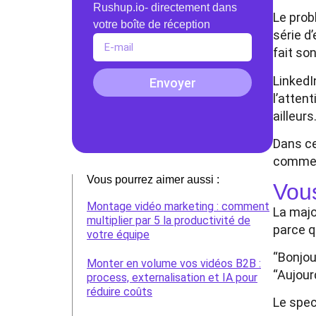
Rushup.io- directement dans
Le prob
votre boîte de réception
série d
fait son
LinkedI
Envoyer
l’attent
ailleurs
Dans ce
comment
Vous pourrez aimer aussi :
Vous
Montage vidéo marketing : comment
La majo
multiplier par 5 la productivité de
parce 
votre équipe
“Bonjour
Monter en volume vos vidéos B2B :
“Aujourd
process, externalisation et IA pour
réduire coûts
Le spec