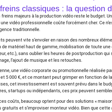
freins classiques : la question 
s freins majeurs à la production vidéo reste le budget. U
r une vidéo professionnelle coûte forcément cher. Ce n’e
gence traditionnelle.
ts peuvent vite s’envoler en raison des nombreux élémen
n de matériel haut de gamme, mobilisation de toute une é
eur, etc.), sans oublier les heures de postproduction qu
nnage, l’ajout de musique et les retouches.
nne, une vidéo corporate ou promotionnelle réalisée pa
 et 5 000 €
, et ce montant peut grimper en fonction de l
ises, cet investissement est souvent prévu dans le budg
res, startups ou indépendants, ces prix peuvent sembler
ces coûts, beaucoup optent pour des solutions « maison »
ls gratuits et s’improviser monteur vidéo. Bien que cett