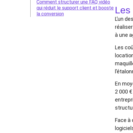
Comment structurer une FAQ vidéo
Les 
qui réduit le support client et booste
la conversion
L’un de
réalise
à une a
Les coû
locatio
maquill
l’étalo
En moye
2 000 €
entrepr
structu
Face à 
logicie