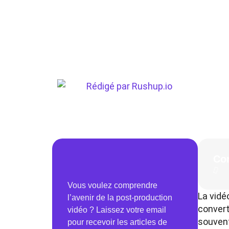
Rédigé par
Rushup.io
Co
Vous voulez comprendre
La vidé
l’avenir de la post-production
convert
vidéo ? Laissez votre email
souvent
pour recevoir les articles de