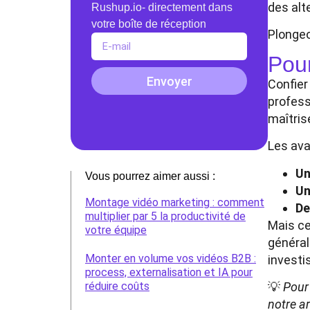
des alt
Rushup.io- directement dans
votre boîte de réception
Plongeon
Pour
Envoyer
Confier
profess
maîtris
Les ava
Un
Vous pourrez aimer aussi :
Un
Montage vidéo marketing : comment
De
multiplier par 5 la productivité de
Mais ce
votre équipe
généra
Monter en volume vos vidéos B2B :
investi
process, externalisation et IA pour
💡
Pour 
réduire coûts
notre art