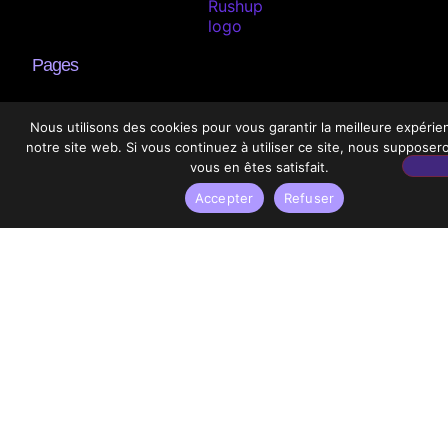
Pages
Accueil
Nous utilisons des cookies pour vous garantir la meilleure expérie
notre site web. Si vous continuez à utiliser ce site, nous suppose
Services
vous en êtes satisfait.
Cas d’usages
Accepter
Refuser
Post-production
Production vidéo
Blog
Le bon Rush
Un café à la cci
Transferts
Contact