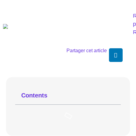
R
p
R
Partager cet article
Contents