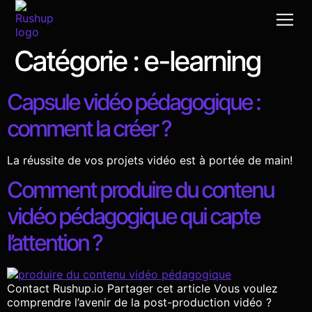
Catégorie :
e-learning
Cas d
Post-
Production v
Le bon R
Un café à la
Capsule vidéo pédagogique :
comment la créer ?
La réussite de vos projets vidéo est à portée de main!
Comment produire du contenu
vidéo pédagogique qui capte
l’attention ?
Contact Rushup.io Partager cet article Vous voulez
comprendre l’avenir de la post-production vidéo ?