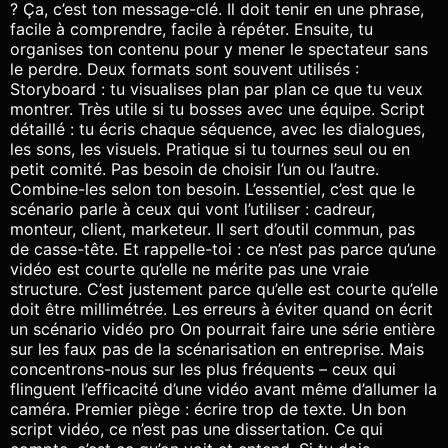
? Ça, c’est ton message-clé. Il doit tenir en une phrase,
facile à comprendre, facile à répéter. Ensuite, tu
organises ton contenu pour y mener le spectateur sans
le perdre. Deux formats sont souvent utilisés :
Storyboard : tu visualises plan par plan ce que tu veux
montrer. Très utile si tu bosses avec une équipe. Script
détaillé : tu écris chaque séquence, avec les dialogues,
les sons, les visuels. Pratique si tu tournes seul ou en
petit comité. Pas besoin de choisir l’un ou l’autre.
Combine-les selon ton besoin. L’essentiel, c’est que le
scénario parle à ceux qui vont l’utiliser : cadreur,
monteur, client, marketeur. Il sert d’outil commun, pas
de casse-tête. Et rappelle-toi : ce n’est pas parce qu’une
vidéo est courte qu’elle ne mérite pas une vraie
structure. C’est justement parce qu’elle est courte qu’elle
doit être millimétrée. Les erreurs à éviter quand on écrit
un scénario vidéo pro On pourrait faire une série entière
sur les faux pas de la scénarisation en entreprise. Mais
concentrons-nous sur les plus fréquents – ceux qui
flinguent l’efficacité d’une vidéo avant même d’allumer la
caméra. Premier piège : écrire trop de texte. Un bon
script vidéo, ce n’est pas une dissertation. Ce qui