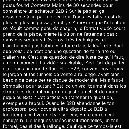
posts found Contents Moins de 30 secondes pour
convaincre un acheteur B2B ? Sur le papier, ça
ressemble à un pari un peu fou. Dans les faits, c’est de
plus en plus un passage obligé. À mesure que l’attention
se réduit comme peau de chagrin, le format vidéo court
prend de la place, même là où on ne l’attendait pas :
dans des secteurs très pros, très techniques, et
franchement pas habitués à faire dans la légèreté. Sauf
que voilà : ce n’est pas une question de faire rire ou
d’aller vite. C’est une question de dire juste ce qu’il faut,
au bon moment. La vidéo snackable, c’est l’art de parler
clair dans un monde flou. Et le B2B, souvent noyé dans
le jargon et les tunnels de vente à rallonge, avait bien
besoin de cette petite claque de modernité. Mais faut-il
s’emballer pour autant ? Est-ce un vrai tournant dans les
stratégies de contenu pro, ou juste un effet de mode
piqué au B2C ? Cet article va trancher la question,
exemples à l’appui. Quand le B2B abandonne le ton
professoral pour devenir ultra-digeste Le B2B a
longtemps cultivé un style sérieux, voire carrément
ennuyeux. De longues vidéos institutionnelles, un ton
formel, des slides à rallonge. Sauf que ce temps-là est