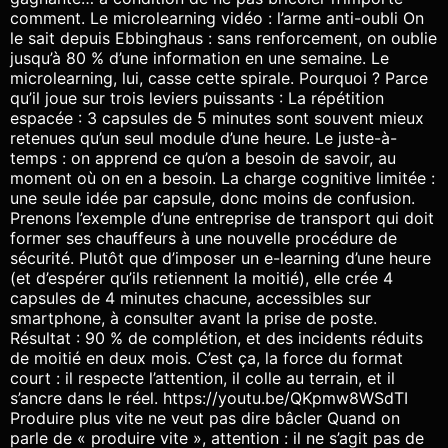
comment. Le microlearning vidéo : l’arme anti-oubli On
le sait depuis Ebbinghaus : sans renforcement, on oublie
jusqu’à 80 % d’une information en une semaine. Le
microlearning, lui, casse cette spirale. Pourquoi ? Parce
qu’il joue sur trois leviers puissants : La répétition
espacée : 3 capsules de 5 minutes sont souvent mieux
retenues qu’un seul module d’une heure. Le juste-à-
temps : on apprend ce qu’on a besoin de savoir, au
moment où on en a besoin. La charge cognitive limitée :
une seule idée par capsule, donc moins de confusion.
Prenons l’exemple d’une entreprise de transport qui doit
former ses chauffeurs à une nouvelle procédure de
sécurité. Plutôt que d’imposer un e-learning d’une heure
(et d’espérer qu’ils retiennent la moitié), elle crée 4
capsules de 4 minutes chacune, accessibles sur
smartphone, à consulter avant la prise de poste.
Résultat : 90 % de complétion, et des incidents réduits
de moitié en deux mois. C’est ça, la force du format
court : il respecte l’attention, il colle au terrain, et il
s’ancre dans le réel. https://youtu.be/QKpmw8WSdTI
Produire plus vite ne veut pas dire bâcler Quand on
parle de « produire vite », attention : il ne s’agit pas de