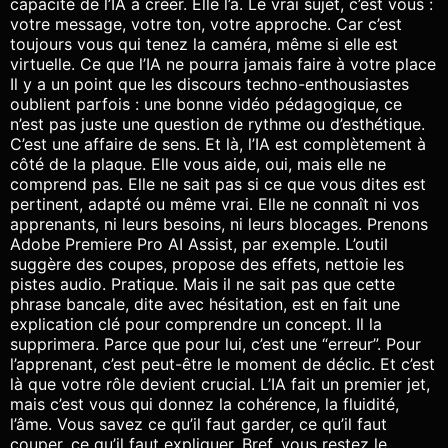
capacité de l’IA à créer. Elle l’a. Le vrai sujet, c’est vous :
votre message, votre ton, votre approche. Car c’est
toujours vous qui tenez la caméra, même si elle est
virtuelle. Ce que l’IA ne pourra jamais faire à votre place
Il y a un point que les discours techno-enthousiastes
oublient parfois : une bonne vidéo pédagogique, ce
n’est pas juste une question de rythme ou d’esthétique.
C’est une affaire de sens. Et là, l’IA est complètement à
côté de la plaque. Elle vous aide, oui, mais elle ne
comprend pas. Elle ne sait pas si ce que vous dites est
pertinent, adapté ou même vrai. Elle ne connaît ni vos
apprenants, ni leurs besoins, ni leurs blocages. Prenons
Adobe Premiere Pro AI Assist, par exemple. L’outil
suggère des coupes, propose des effets, nettoie les
pistes audio. Pratique. Mais il ne sait pas que cette
phrase bancale, dite avec hésitation, est en fait une
explication clé pour comprendre un concept. Il la
supprimera. Parce que pour lui, c’est une “erreur”. Pour
l’apprenant, c’est peut-être le moment de déclic. Et c’est
là que votre rôle devient crucial. L’IA fait un premier jet,
mais c’est vous qui donnez la cohérence, la fluidité,
l’âme. Vous savez ce qu’il faut garder, ce qu’il faut
couper, ce qu’il faut expliquer. Bref, vous restez le