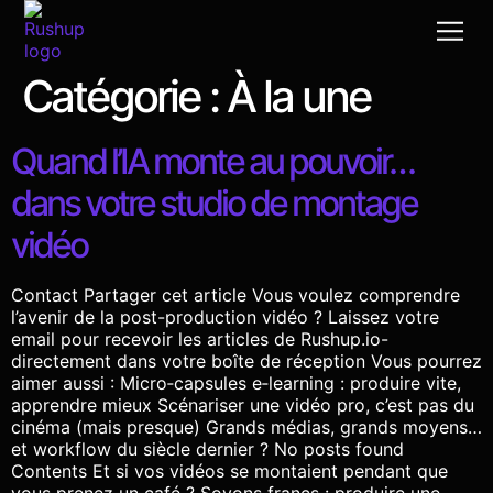
Catégorie :
À la une
Cas d
Post-
Production v
Le bon R
Un café à la
Quand l’IA monte au pouvoir…
dans votre studio de montage
vidéo
Contact Partager cet article Vous voulez comprendre
l’avenir de la post-production vidéo ? Laissez votre
email pour recevoir les articles de Rushup.io-
directement dans votre boîte de réception Vous pourrez
aimer aussi : Micro‑capsules e‑learning : produire vite,
apprendre mieux Scénariser une vidéo pro, c’est pas du
cinéma (mais presque) Grands médias, grands moyens…
et workflow du siècle dernier ? No posts found
Contents Et si vos vidéos se montaient pendant que