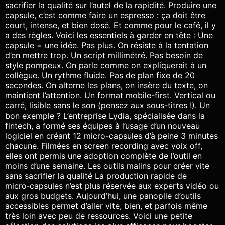
sacrifier la qualité sur l’autel de la rapidité. Produire une
capsule, c’est comme faire un espresso : ça doit être
court, intense, et bien dosé. Et comme pour le café, il y
a des règles. Voici les essentiels à garder en tête : Une
capsule = une idée. Pas plus. On résiste à la tentation
d’en mettre trop. Un script millimétré. Pas besoin de
style pompeux. On parle comme on expliquerait à un
collègue. Un rythme fluide. Pas de plan fixe de 20
secondes. On alterne les plans, on insère du texte, on
maintient l’attention. Un format mobile-first. Vertical ou
carré, lisible sans le son (pensez aux sous-titres !). Un
bon exemple ? L’entreprise Lydia, spécialisée dans la
fintech, a formé ses équipes à l’usage d’un nouveau
logiciel en créant 12 micro-capsules d’à peine 3 minutes
chacune. Filmées en screen recording avec voix off,
elles ont permis une adoption complète de l’outil en
moins d’une semaine. Les outils malins pour créer vite
sans sacrifier la qualité La production rapide de
micro‑capsules n’est plus réservée aux experts vidéo ou
aux gros budgets. Aujourd’hui, une panoplie d’outils
accessibles permet d’aller vite, bien, et parfois même
très loin avec peu de ressources. Voici une petite