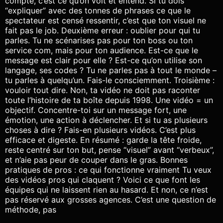
compte, c’est ce qu’on voit et entend. Si tu dois
“expliquer” avec des tonnes de phrases ce que le
spectateur est censé ressentir, c’est que ton visuel ne
fait pas le job. Deuxième erreur : oublier pour qui tu
parles. Tu ne scénarises pas pour ton boss ou ton
service com, mais pour ton audience. Est-ce que le
message est clair pour elle ? Est-ce qu’on utilise son
langage, ses codes ? Tu ne parles pas à tout le monde –
tu parles à quelqu’un. Fais-le consciemment. Troisième :
vouloir tout dire. Non, ta vidéo ne doit pas raconter
toute l’histoire de ta boîte depuis 1998. Une vidéo = un
objectif. Concentre-toi sur un message fort, une
émotion, une action à déclencher. Et si tu as plusieurs
choses à dire ? Fais-en plusieurs vidéos. C’est plus
efficace et digeste. En résumé : garde la tête froide,
reste centré sur ton but, pense “visuel” avant “verbeux”,
et n’aie pas peur de couper dans le gras. Bonnes
pratiques de pros : ce qui fonctionne vraiment Tu veux
des vidéos pros qui claquent ? Voici ce que font les
équipes qui ne laissent rien au hasard. Et non, ce n’est
pas réservé aux grosses agences. C’est une question de
méthode, pas