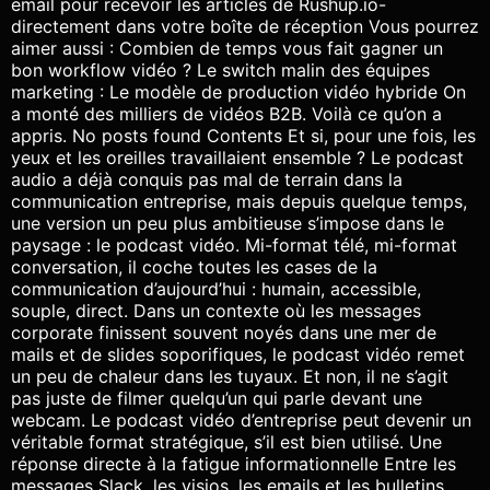
email pour recevoir les articles de Rushup.io-
directement dans votre boîte de réception Vous pourrez
aimer aussi : Combien de temps vous fait gagner un
bon workflow vidéo ? Le switch malin des équipes
marketing : Le modèle de production vidéo hybride On
a monté des milliers de vidéos B2B. Voilà ce qu’on a
appris. No posts found Contents Et si, pour une fois, les
yeux et les oreilles travaillaient ensemble ? Le podcast
audio a déjà conquis pas mal de terrain dans la
communication entreprise, mais depuis quelque temps,
une version un peu plus ambitieuse s’impose dans le
paysage : le podcast vidéo. Mi-format télé, mi-format
conversation, il coche toutes les cases de la
communication d’aujourd’hui : humain, accessible,
souple, direct. Dans un contexte où les messages
corporate finissent souvent noyés dans une mer de
mails et de slides soporifiques, le podcast vidéo remet
un peu de chaleur dans les tuyaux. Et non, il ne s’agit
pas juste de filmer quelqu’un qui parle devant une
webcam. Le podcast vidéo d’entreprise peut devenir un
véritable format stratégique, s’il est bien utilisé. Une
réponse directe à la fatigue informationnelle Entre les
messages Slack, les visios, les emails et les bulletins