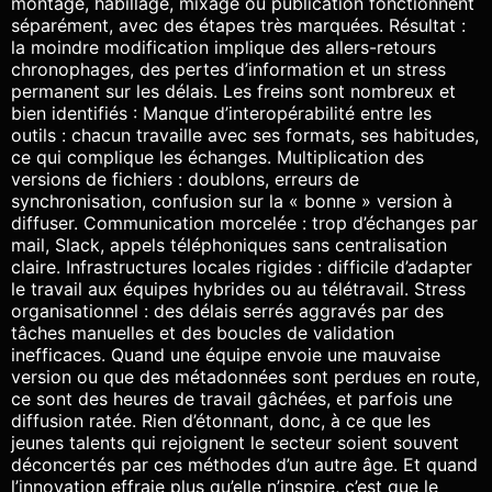
montage, habillage, mixage ou publication fonctionnent
séparément, avec des étapes très marquées. Résultat :
la moindre modification implique des allers-retours
chronophages, des pertes d’information et un stress
permanent sur les délais. Les freins sont nombreux et
bien identifiés : Manque d’interopérabilité entre les
outils : chacun travaille avec ses formats, ses habitudes,
ce qui complique les échanges. Multiplication des
versions de fichiers : doublons, erreurs de
synchronisation, confusion sur la « bonne » version à
diffuser. Communication morcelée : trop d’échanges par
mail, Slack, appels téléphoniques sans centralisation
claire. Infrastructures locales rigides : difficile d’adapter
le travail aux équipes hybrides ou au télétravail. Stress
organisationnel : des délais serrés aggravés par des
tâches manuelles et des boucles de validation
inefficaces. Quand une équipe envoie une mauvaise
version ou que des métadonnées sont perdues en route,
ce sont des heures de travail gâchées, et parfois une
diffusion ratée. Rien d’étonnant, donc, à ce que les
jeunes talents qui rejoignent le secteur soient souvent
déconcertés par ces méthodes d’un autre âge. Et quand
l’innovation effraie plus qu’elle n’inspire, c’est que le