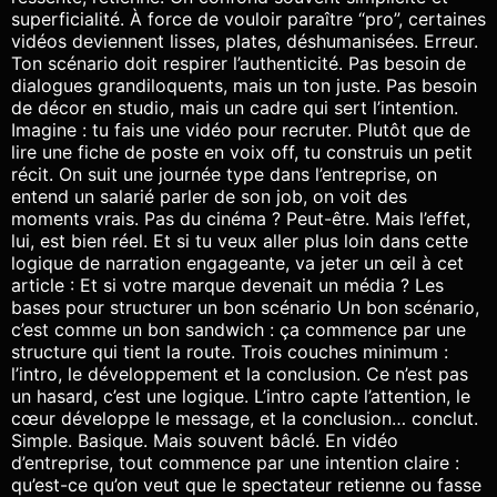
superficialité. À force de vouloir paraître “pro”, certaines
vidéos deviennent lisses, plates, déshumanisées. Erreur.
Ton scénario doit respirer l’authenticité. Pas besoin de
dialogues grandiloquents, mais un ton juste. Pas besoin
de décor en studio, mais un cadre qui sert l’intention.
Imagine : tu fais une vidéo pour recruter. Plutôt que de
lire une fiche de poste en voix off, tu construis un petit
récit. On suit une journée type dans l’entreprise, on
entend un salarié parler de son job, on voit des
moments vrais. Pas du cinéma ? Peut-être. Mais l’effet,
lui, est bien réel. Et si tu veux aller plus loin dans cette
logique de narration engageante, va jeter un œil à cet
article : Et si votre marque devenait un média ? Les
bases pour structurer un bon scénario Un bon scénario,
c’est comme un bon sandwich : ça commence par une
structure qui tient la route. Trois couches minimum :
l’intro, le développement et la conclusion. Ce n’est pas
un hasard, c’est une logique. L’intro capte l’attention, le
cœur développe le message, et la conclusion… conclut.
Simple. Basique. Mais souvent bâclé. En vidéo
d’entreprise, tout commence par une intention claire :
qu’est-ce qu’on veut que le spectateur retienne ou fasse