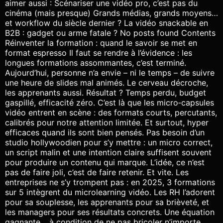
aimer aussi : Scénariser une vidéo pro, c’est pas du
cinéma (mais presque) Grands médias, grands moyens…
et workflow du siècle dernier ? La vidéo snackable en
B2B : gadget ou arme fatale ? No posts found Contents
Réinventer la formation : quand le savoir se met en
format espresso Il faut se rendre à l’évidence : les
longues formations assommantes, c’est terminé.
Aujourd’hui, personne n’a envie – ni le temps – de suivre
une heure de slides mal animés. Le cerveau décroche,
les apprenants aussi. Résultat ? Temps perdu, budget
gaspillé, efficacité zéro. C’est là que les micro‑capsules
vidéo entrent en scène : des formats courts, percutants,
calibrés pour notre attention limitée. Et surtout, hyper
efficaces quand ils sont bien pensés. Pas besoin d’un
studio hollywoodien pour s’y mettre : un micro correct,
un script malin et une intention claire suffisent souvent
pour produire un contenu qui marque. L’idée, ce n’est
pas de faire joli, c’est de faire retenir. Et vite. Les
entreprises ne s’y trompent pas : en 2025, 3 formations
sur 5 intègrent du microlearning vidéo. Les RH l’adorent
pour sa souplesse, les apprenants pour sa brièveté, et
les managers pour ses résultats concrets. Une équation
gagnante… à condition de ne pas bricoler n’importe