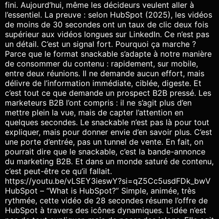
fini. Aujourd’hui, même les décideurs veulent aller à
l’essentiel. La preuve : selon HubSpot (2025), les vidéos
de moins de 30 secondes ont un taux de clic deux fois
supérieur aux vidéos longues sur LinkedIn. Ce n’est pas
un détail. C’est un signal fort. Pourquoi ça marche ?
Parce que le format snackable s’adapte à notre manière
de consommer du contenu : rapidement, sur mobile,
entre deux réunions. Il ne demande aucun effort, mais
délivre de l’information immédiate, ciblée, digeste. Et
c’est tout ce que demande un prospect B2B pressé. Les
marketeurs B2B l’ont compris : il ne s’agit plus d’en
mettre plein la vue, mais de capter l’attention en
quelques secondes. Le snackable n’est pas là pour tout
expliquer, mais pour donner envie d’en savoir plus. C’est
une porte d’entrée, pas un tunnel de vente. En fait, on
pourrait dire que le snackable, c’est la bande-annonce
du marketing B2B. Et dans un monde saturé de contenu,
c’est peut-être ce qu’il fallait.
https://youtu.be/vLSEY3ieswY?si=qZ5Cc5usdFDk_bwV
HubSpot – “What is HubSpot?” Simple, animée, très
rythmée, cette vidéo de 28 secondes résume l’offre de
HubSpot à travers des icônes dynamiques. L’idée n’est