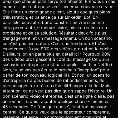
pour que chaque plan serve ton objectif. Prenons un cas
concret : une entreprise veut lancer un nouveau service.
Elle filme un témoignage client, ajoute quelques plans
d’illustration, et balance ça sur LinkedIn. Bof. En
parallèle, une autre boîte construit un vrai scénario :
intro percutante, structure claire, mise en scène d’un
problème et de sa solution. Résultat : deux fois plus
d’engagement, et un message retenu. Un bon scénario,
ce n’est pas une option. C’est une fondation. Et c’est
exactement là que 90% des vidéos pro ratent le coche.
D’ailleurs, on en parle plus en détail ici : Pourquoi 90%
des vidéos pros passent à côté du message Ce qu’un
scénario d’entreprise n’est pas (spoiler : un film Netflix)
Non, tu ne vas pas écrire le prochain “Inception” pour
parler de ton nouveau logiciel RH. Et non, un scénario
d’entreprise n’a pas besoin de rebondissements, de
personnages torturés ou d’un cliffhanger à la fin. Mais
attention, ça ne veut pas dire qu’on zappe l’histoire. Un
bon scénario vidéo entreprise, c’est une ligne claire, pas
un roman. Tu dois raconter quelque chose – même en
45 secondes. Ce “quelque chose”, c’est ton message
central. Ce que tu veux que le spectateur comprenne,
ressente, retienne. On confond souvent simplicité et