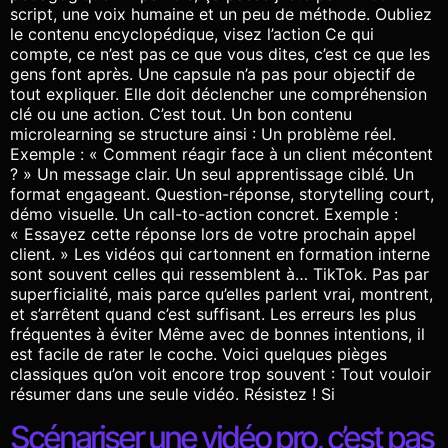
script, une voix humaine et un peu de méthode. Oubliez
le contenu encyclopédique, visez l’action Ce qui
compte, ce n’est pas ce que vous dites, c’est ce que les
gens font après. Une capsule n’a pas pour objectif de
tout expliquer. Elle doit déclencher une compréhension
clé ou une action. C’est tout. Un bon contenu
microlearning se structure ainsi : Un problème réel.
Exemple : « Comment réagir face à un client mécontent
? » Un message clair. Un seul apprentissage ciblé. Un
format engageant. Question-réponse, storytelling court,
démo visuelle. Un call-to-action concret. Exemple :
« Essayez cette réponse lors de votre prochain appel
client. » Les vidéos qui cartonnent en formation interne
sont souvent celles qui ressemblent à… TikTok. Pas par
superficialité, mais parce qu’elles parlent vrai, montrent,
et s’arrêtent quand c’est suffisant. Les erreurs les plus
fréquentes à éviter Même avec de bonnes intentions, il
est facile de rater le coche. Voici quelques pièges
classiques qu’on voit encore trop souvent : Tout vouloir
résumer dans une seule vidéo. Résistez ! Si
Scénariser une vidéo pro, c’est pas