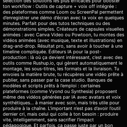
sélection des solutions les plus efficaces pour booster
ton workflow : Outils de capture + voix off intégrée :
des plateformes comme Loom ou ScreenPal permettent
d’enregistrer une démo d’écran avec ta voix en quelques
minutes. Parfait pour des tutos techniques ou des
démonstrations simples. Créateurs de capsules visuelles
animées : avec Canva Video ou Powtoon, tu montes des
vidéos animées (avec musique, texte et illustrations) en
drag-and-drop. Résultat pro, sans avoir à toucher à une
timeline compliquée. Éditeurs IA pour la post-
production : là où ça devient intéressant, c’est avec des
outils comme Rushup.io, qui gèrent automatiquement le
montage, les sous-titres, les formats et la livraison. Tu
envoies la matière brute, tu récupères une vidéo prête à
publier, sans passer par la case studio. Banques de
modèles et scripts prêts à l’emploi : certaines
plateformes (comme Vyond ou Synthesia) proposent
même des vidéos générées par IA avec avatars et voix
synthétiques… à manier avec soin, mais très utile pour
produire à la chaîne. L’important n’est pas d’avoir l’outil
dernier cri, mais celui qui colle à ton besoin : produire
vite, intelligemment, sans sacrifier l’impact
pédagogique. Et parfois, ça passe juste par un bon