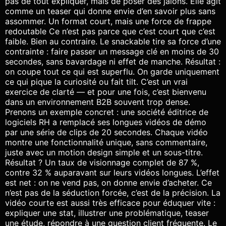
pas de tout expliquer, mais de poser des jalons. Elle agit
comme un teaser qui donne envie d’en savoir plus sans
assommer. Un format court, mais une force de frappe
redoutable Ce n’est pas parce que c’est court que c’est
faible. Bien au contraire. Le snackable tire sa force d’une
contrainte : faire passer un message clé en moins de 30
secondes, sans bavardage ni effet de manche. Résultat :
on coupe tout ce qui est superflu. On garde uniquement
ce qui pique la curiosité ou fait tilt. C’est un vrai
exercice de clarté — et pour une fois, c’est bienvenu
dans un environnement B2B souvent trop dense.
Prenons un exemple concret : une société éditrice de
logiciels RH a remplacé ses longues vidéos de démo
par une série de clips de 20 secondes. Chaque vidéo
montre une fonctionnalité unique, sans commentaire,
juste avec un motion design simple et un sous-titre.
Résultat ? Un taux de visionnage complet de 87 %,
contre 32 % auparavant sur leurs vidéos longues. L’effet
est net : on ne vend pas, on donne envie d’acheter. Ce
n’est pas de la séduction forcée, c’est de la précision. La
vidéo courte est aussi très efficace pour éduquer vite :
expliquer une stat, illustrer une problématique, teaser
une étude, répondre à une question client fréquente. Le