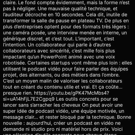
claire. Le fond compte évidemment, mais la forme n’est
pas à négliger. Une mauvaise qualité technique, et
l’auditeur décroche en 10 secondes. Cela dit, inutile de
transformer la salle de pause en plateau TV. De plus en
plus d’entreprises optent pour des formats très légers :
une caméra posée, une interview menée en interne, un
générique discret, et c’est tout. L’important, c’est
l’intention. Un collaborateur qui parle à d’autres
collaborateurs avec sincérité, c’est mille fois plus
impactant qu’un PowerPoint animé avec une voix
robotisée. Certaines startups vont même plus loin : elles
utilisent le podcast vidéo pour faire parler des équipes
projet, des alternants, ou des métiers dans l’ombre.
C’est un moyen malin de valoriser les collaborateurs
tout en créant du contenu utile et vrai. Et ça coûte…
presque rien. https://youtu.be/gPK47McMbs4?
si=uA14hFjL7E2Cgpq9 Les outils concrets pour se
lancer sans s’arracher les cheveux On peut avoir une
super idée de podcast vidéo, une équipe motivée, un
message clair… et rester bloqué par la technique. Bonne
nouvelle : aujourd’hui, créer un podcast en vidéo ne
demande ni studio pro ni matériel hors de prix. Voici
une sélection d’outils concrets pour chaque étape,