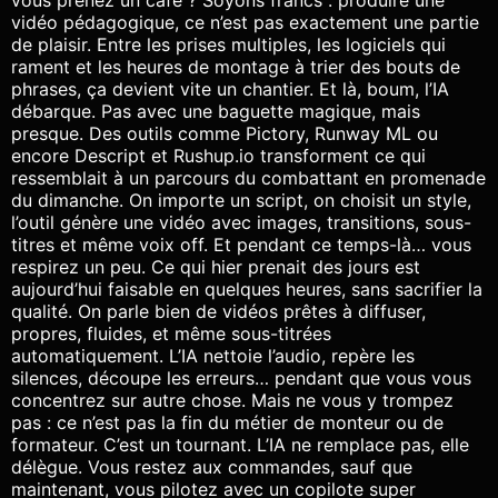
vous prenez un café ? Soyons francs : produire une
vidéo pédagogique, ce n’est pas exactement une partie
de plaisir. Entre les prises multiples, les logiciels qui
rament et les heures de montage à trier des bouts de
phrases, ça devient vite un chantier. Et là, boum, l’IA
débarque. Pas avec une baguette magique, mais
presque. Des outils comme Pictory, Runway ML ou
encore Descript et Rushup.io transforment ce qui
ressemblait à un parcours du combattant en promenade
du dimanche. On importe un script, on choisit un style,
l’outil génère une vidéo avec images, transitions, sous-
titres et même voix off. Et pendant ce temps-là… vous
respirez un peu. Ce qui hier prenait des jours est
aujourd’hui faisable en quelques heures, sans sacrifier la
qualité. On parle bien de vidéos prêtes à diffuser,
propres, fluides, et même sous-titrées
automatiquement. L’IA nettoie l’audio, repère les
silences, découpe les erreurs… pendant que vous vous
concentrez sur autre chose. Mais ne vous y trompez
pas : ce n’est pas la fin du métier de monteur ou de
formateur. C’est un tournant. L’IA ne remplace pas, elle
délègue. Vous restez aux commandes, sauf que
maintenant, vous pilotez avec un copilote super