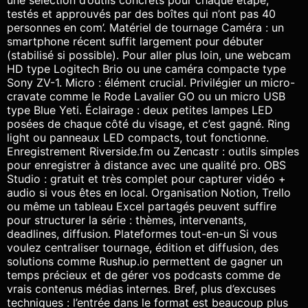
testés et approuvés par des boîtes qui n’ont pas 40
personnes en com’. Matériel de tournage Caméra : un
smartphone récent suffit largement pour débuter
(stabilisé si possible). Pour aller plus loin, une webcam
HD type Logitech Brio ou une caméra compacte type
Sony ZV-1. Micro : élément crucial. Privilégier un micro-
cravate comme le Rode Lavalier GO ou un micro USB
type Blue Yeti. Éclairage : deux petites lampes LED
posées de chaque côté du visage, et c’est gagné. Ring
light ou panneaux LED compacts, tout fonctionne.
Enregistrement Riverside.fm ou Zencastr : outils simples
pour enregistrer à distance avec une qualité pro. OBS
Studio : gratuit et très complet pour capturer vidéo +
audio si vous êtes en local. Organisation Notion, Trello
ou même un tableau Excel partagés peuvent suffire
pour structurer la série : thèmes, intervenants,
deadlines, diffusion. Plateformes tout-en-un Si vous
voulez centraliser tournage, édition et diffusion, des
solutions comme Rushup.io permettent de gagner un
temps précieux et de gérer vos podcasts comme de
vrais contenus médias internes. Bref, plus d’excuses
techniques : l’entrée dans le format est beaucoup plus