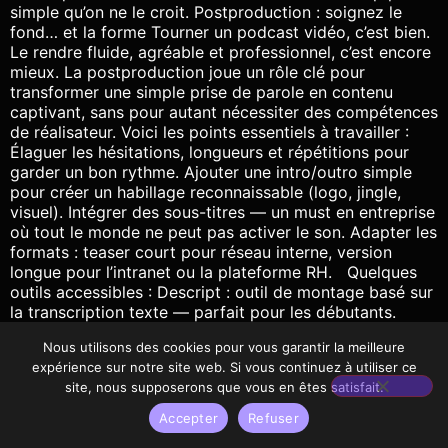
simple qu’on ne le croit. Postproduction : soignez le
fond… et la forme Tourner un podcast vidéo, c’est bien.
Le rendre fluide, agréable et professionnel, c’est encore
mieux. La postproduction joue un rôle clé pour
transformer une simple prise de parole en contenu
captivant, sans pour autant nécessiter des compétences
de réalisateur. Voici les points essentiels à travailler :
Élaguer les hésitations, longueurs et répétitions pour
garder un bon rythme. Ajouter une intro/outro simple
pour créer un habillage reconnaissable (logo, jingle,
visuel). Intégrer des sous-titres — un must en entreprise
où tout le monde ne peut pas activer le son. Adapter les
formats : teaser court pour réseau interne, version
longue pour l’intranet ou la plateforme RH. Quelques
outils accessibles : Descript : outil de montage basé sur
la transcription texte — parfait pour les débutants.
CapCut : idéal pour un montage rapide et dynamique,
Nous utilisons des cookies pour vous garantir la meilleure
avec sous-titrage automatique. Adobe Premiere Rush :
expérience sur notre site web. Si vous continuez à utiliser ce
version allégée mais puissante de Premiere Pro. Et
site, nous supposerons que vous en êtes satisfait.
pour centraliser toute la gestion du projet de
postproduction, éviter les boucles de mails sans fin et
Accepter
Refuser
mieux collaborer entre équipes, des solutions comme