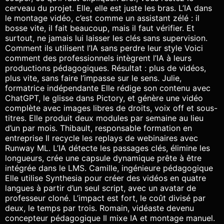
cerveau du projet. Elle, elle est juste les bras. L’IA dans
le montage vidéo, c’est comme un assistant zélé : il
bosse vite, il fait beaucoup, mais il faut vérifier. Et
surtout, ne jamais lui laisser les clés sans supervision.
Comment ils utilisent l’IA sans perdre leur style Voici
comment des professionnels intègrent l’IA à leurs
productions pédagogiques. Résultat : plus de vidéos,
plus vite, sans faire l’impasse sur le sens. Julie,
formatrice indépendante Elle rédige son contenu avec
ChatGPT, le glisse dans Pictory, et génère une vidéo
complète avec images libres de droits, voix off et sous-
titres. Elle produit deux modules par semaine au lieu
d’un par mois. Thibault, responsable formation en
entreprise Il recycle les replays de webinaires avec
Runway ML. L’IA détecte les passages clés, élimine les
longueurs, crée une capsule dynamique prête à être
intégrée dans le LMS. Camille, ingénieure pédagogique
Elle utilise Synthesia pour créer des vidéos en quatre
langues à partir d’un seul script, avec un avatar de
professeur cloné. L’impact est fort, le coût divisé par
deux, le temps par trois. Romain, vidéaste devenu
concepteur pédagogique Il mixe IA et montage manuel.