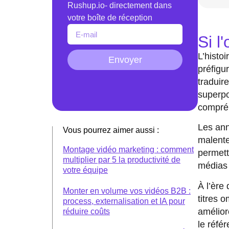
Rushup.io- directement dans
votre boîte de réception
Si l
L’histo
Envoyer
préfigu
traduire
superpo
compréh
Les ann
Vous pourrez aimer aussi :
malente
Montage vidéo marketing : comment
permett
multiplier par 5 la productivité de
médias 
votre équipe
À l’ère
Monter en volume vos vidéos B2B :
titres o
process, externalisation et IA pour
amélior
réduire coûts
le réfé