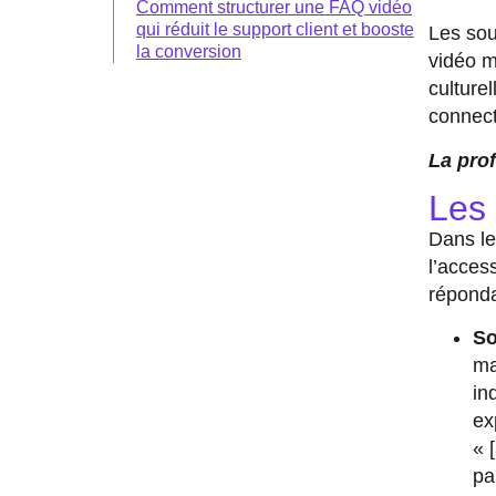
Comment structurer une FAQ vidéo
qui réduit le support client et booste
Les sou
la conversion
vidéo m
culture
connect
La prof
Les 
Dans le
l’acces
réponda
So
ma
in
ex
« 
pa