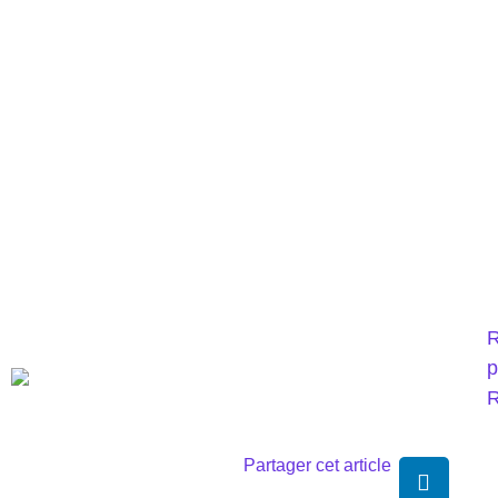
R
p
R
Partager cet article